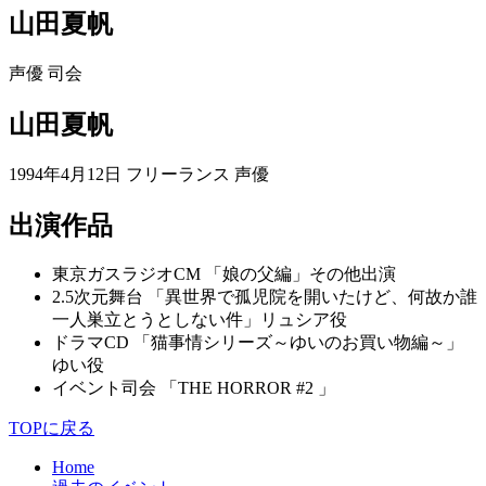
山田夏帆
声優
司会
山田夏帆
1994年4月12日 フリーランス 声優
出演作品
東京ガスラジオCM 「娘の父編」その他出演
2.5次元舞台 「異世界で孤児院を開いたけど、何故か誰
一人巣立とうとしない件」リュシア役
ドラマCD 「猫事情シリーズ～ゆいのお買い物編～」
ゆい役
イベント司会 「THE HORROR #2 」
TOPに戻る
Home